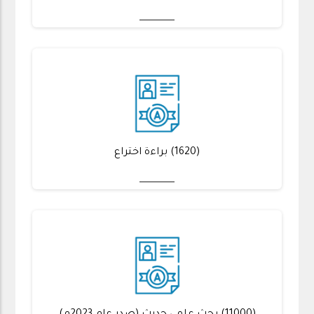
(1620) براءة اختراع