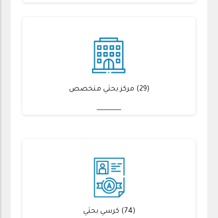
(29) مركز بحثي متخصص
(74) كرسي بحثي