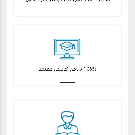
(11000) بحث علمي حديث (صدر عام 2023م)
(1085) برنامج أكاديمي معتمد