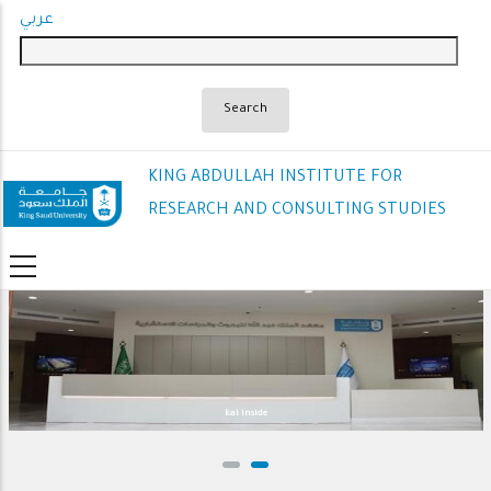
Skip
عربي
to
main
content
KING ABDULLAH INSTITUTE FOR
RESEARCH AND CONSULTING STUDIES
kai inside